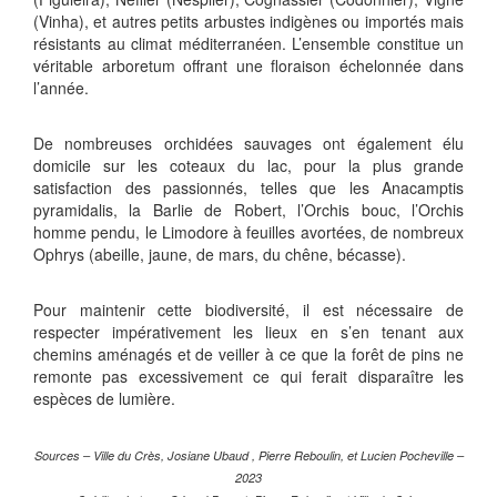
(Vinha), et autres petits arbustes indigènes ou importés mais
résistants au climat méditerranéen. L’ensemble constitue un
véritable arboretum offrant une floraison échelonnée dans
l’année.
De nombreuses orchidées sauvages ont également élu
domicile sur les coteaux du lac, pour la plus grande
satisfaction des passionnés, telles que les Anacamptis
pyramidalis, la Barlie de Robert, l’Orchis bouc, l’Orchis
homme pendu, le Limodore à feuilles avortées, de nombreux
Ophrys (abeille, jaune, de mars, du chêne, bécasse).
Pour maintenir cette biodiversité, il est nécessaire de
respecter impérativement les lieux en s’en tenant aux
chemins aménagés et de veiller à ce que la forêt de pins ne
remonte pas excessivement ce qui ferait disparaître les
espèces de lumière.
Sources – Ville du Crès, Josiane Ubaud , Pierre Reboulin, et Lucien Pocheville –
2023