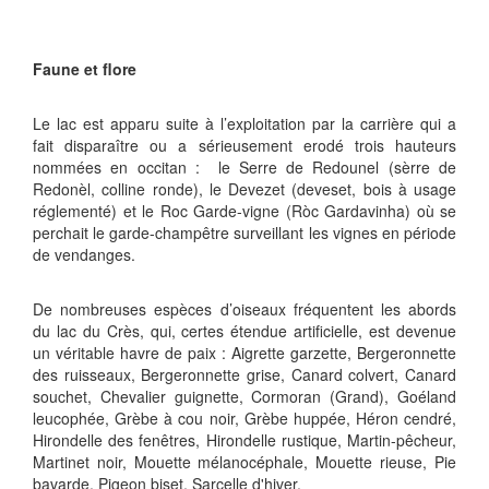
Faune et flore
Le lac est apparu suite à l’exploitation par la carrière qui a
fait disparaître ou a sérieusement erodé trois hauteurs
nommées en occitan : le Serre de Redounel (sèrre de
Redonèl, colline ronde), le Devezet (deveset, bois à usage
réglementé) et le Roc Garde-vigne (Ròc Gardavinha) où se
perchait le garde-champêtre surveillant les vignes en période
de vendanges.
De nombreuses espèces d’oiseaux fréquentent les abords
du lac du Crès, qui, certes étendue artificielle, est devenue
un véritable havre de paix : Aigrette garzette, Bergeronnette
des ruisseaux, Bergeronnette grise, Canard colvert, Canard
souchet, Chevalier guignette, Cormoran (Grand), Goéland
leucophée, Grèbe à cou noir, Grèbe huppée, Héron cendré,
Hirondelle des fenêtres, Hirondelle rustique, Martin-pêcheur,
Martinet noir, Mouette mélanocéphale, Mouette rieuse, Pie
bavarde, Pigeon biset, Sarcelle d'hiver.